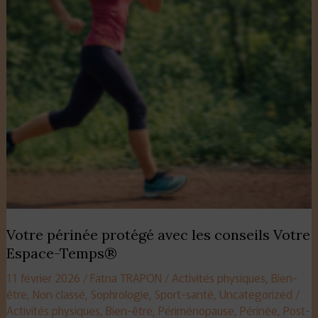
Votre
Espace-
Temps®
Votre périnée protégé avec les conseils Votre
Espace-Temps®
11 février 2026
/
Fatna TRAPON
/
Activités physiques
,
Bien-
être
,
Non classé
,
Sophrologie
,
Sport-santé
,
Uncategorized
/
Activités physiques
,
Bien-être
,
Périménopause
,
Périnée
,
Post-