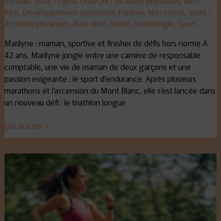
24 mars 2026
/
Fatna TRAPON
/
Activités physiques
,
Bien-
être
,
Développement personnel
,
Femme
,
Non classé
,
Sport
/
Activités physiques
,
Bien-être
,
Santé
,
Sophrologie
,
Sport
Marilyne : maman, sportive et finisher de défis hors norme À
42 ans, Marilyne jongle entre une carrière de responsable
comptable, une vie de maman de deux garçons et une
passion exigeante : le sport d’endurance. Après plusieurs
marathons et l’ascension du Mont Blanc, elle s’est lancée dans
un nouveau défi : le triathlon longue
Lire la suite »
Votre
périnée
protégé
avec
les
conseils