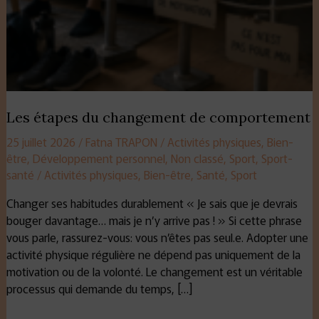
Les étapes du changement de comportement
25 juillet 2026
/
Fatna TRAPON
/
Activités physiques
,
Bien-
être
,
Développement personnel
,
Non classé
,
Sport
,
Sport-
santé
/
Activités physiques
,
Bien-être
,
Santé
,
Sport
Changer ses habitudes durablement « Je sais que je devrais
bouger davantage… mais je n’y arrive pas ! » Si cette phrase
vous parle, rassurez-vous: vous n’êtes pas seul.e. Adopter une
activité physique régulière ne dépend pas uniquement de la
motivation ou de la volonté. Le changement est un véritable
processus qui demande du temps, […]