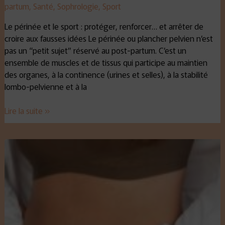
partum
,
Santé
,
Sophrologie
,
Sport
Le périnée et le sport : protéger, renforcer… et arrêter de
croire aux fausses idées Le périnée ou plancher pelvien n’est
pas un “petit sujet” réservé au post-partum. C’est un
ensemble de muscles et de tissus qui participe au maintien
des organes, à la continence (urines et selles), à la stabilité
lombo-pelvienne et à la
Lire la suite »
Les
graisses
rebelles
résistent
malgré
le
sport