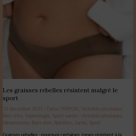
Les graisses rebelles résistent malgré le
sport
23 décembre 2025
/
Fatna TRAPON
/
Activités physiques
,
Bien-être
,
Sophrologie
,
Sport-santé
/
Activités physiques
,
Alimentation
,
Bien-être
,
Nutrition
,
Santé
,
Sport
Graisses rebelles : pourquoi certaines zones résistent à la