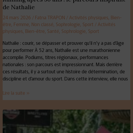
de Nathalie
24 mars 2026
/
Fatna TRAPON
/
Activités physiques
,
Bien-
être
,
Femme
,
Non classé
,
Sophrologie
,
Sport
/
Activités
physiques
,
Bien-être
,
Santé
,
Sophrologie
,
Sport
Nathalie : courir, se dépasser et prouver qu’il n’y a pas d’âge
pour performer À 52 ans, Nathalie est une marathonienne
accomplie. Podiums, titres régionaux, performances
nationales : son parcours est impressionnant. Mais derrière
ces résultats, il y a surtout une histoire de détermination, de
discipline et d’amour du sport. Dans cette interview, elle nous
Lire la suite »
Marilyne,
une
maman