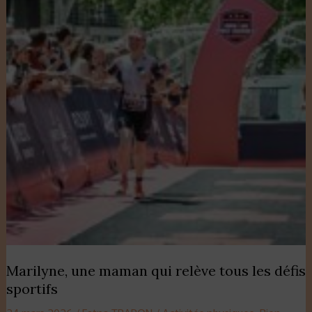
qui
relève
tous
les
défis
sportifs
Marilyne, une maman qui relève tous les défis
sportifs