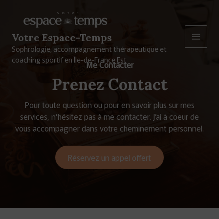
Aller
Main
au
contenu
Men
Votre Espace-Temps
Sophrologie, accompagnement thérapeutique et
coaching sportif en Île-de-France Est
Me Contacter
Prenez Contact
Pour toute question ou pour en savoir plus sur mes
services, n’hésitez pas à me contacter. J’ai à coeur de
vous accompagner dans votre cheminement personnel.
Réservez un appel offert