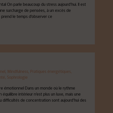
al On parle beaucoup du stress aujourd’hui. Il est
une surcharge de pensées, à un excès de
on prend le temps d’observer ce
nel
,
Mindfulness
,
Pratiques énergétiques
,
nté
,
Sophrologie
ilibre émotionnel Dans un monde où le rythme
équilibre intérieur n’est plus un luxe, mais une
 difficultés de concentration sont aujourd’hui des