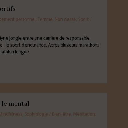
ortifs
pement personnel
,
Femme
,
Non classé
,
Sport
/
ilyne jongle entre une carrière de responsable
: le sport d’endurance. Après plusieurs marathons
triathlon longue
 le mental
Mindfulness
,
Sophrologie
/
Bien-être
,
Méditation
,