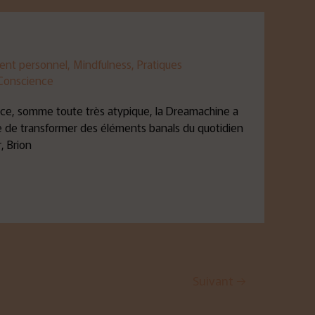
nt personnel
,
Mindfulness
,
Pratiques
 Conscience
ce, somme toute très atypique, la Dreamachine a
le de transformer des éléments banals du quotidien
, Brion
Suivant
→