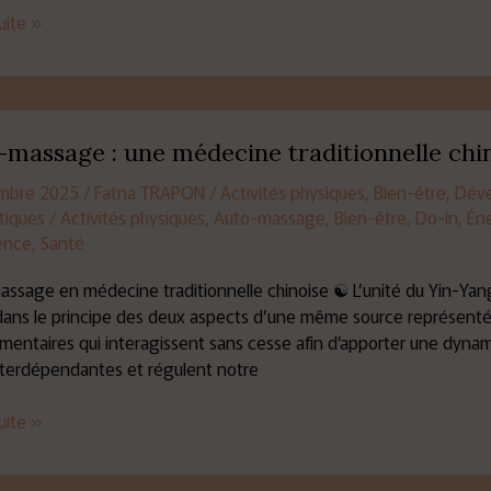
suite »
ge
-massage : une médecine traditionnelle chi
mbre 2025
/
Fatna TRAPON
/
Activités physiques
,
Bien-être
,
Déve
tiques
/
Activités physiques
,
Auto-massage
,
Bien-être
,
Do-In
,
Én
ne
ence
,
Santé
nnelle
e
ssage en médecine traditionnelle chinoise ☯ L’unité du Yin-Yang 
dans le principe des deux aspects d’une même source représent
entaires qui interagissent sans cesse afin d’apporter une dynam
terdépendantes et régulent notre
suite »