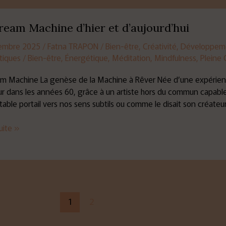
ream Machine d’hier et d’aujourd’hui
e
embre 2025
/
Fatna TRAPON
/
Bien-être
,
Créativité
,
Développeme
tiques
/
Bien-être
,
Énergétique
,
Méditation
,
Mindfulness
,
Pleine
d’hui
m Machine La genèse de la Machine à Rêver Née d’une expérien
our dans les années 60, grâce à un artiste hors du commun capab
table portail vers nos sens subtils ou comme le disait son créateur
suite »
1
2