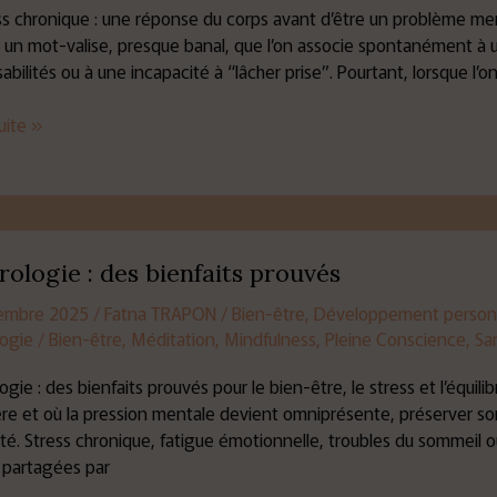
ss chronique : une réponse du corps avant d’être un problème ment
un mot-valise, presque banal, que l’on associe spontanément à 
abilités ou à une incapacité à “lâcher prise”. Pourtant, lorsque l’
suite »
ogie
ologie : des bienfaits prouvés
embre 2025
/
Fatna TRAPON
/
Bien-être
,
Développement person
s
logie
/
Bien-être
,
Méditation
,
Mindfulness
,
Pleine Conscience
,
Sa
s
ogie : des bienfaits prouvés pour le bien-être, le stress et l’équ
ère et où la pression mentale devient omniprésente, préserver son 
té. Stress chronique, fatigue émotionnelle, troubles du sommeil ou
s partagées par