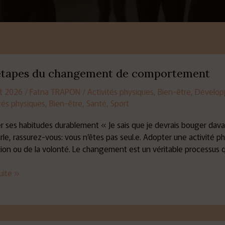
étapes du changement de comportement
let 2026
/
Fatna TRAPON
/
Activités physiques
,
Bien-être
,
Dévelop
ement
tés physiques
,
Bien-être
,
Santé
,
Sport
tement
 ses habitudes durablement « Je sais que je devrais bouger davan
rle, rassurez-vous: vous n’êtes pas seul.e. Adopter une activité
ion ou de la volonté. Le changement est un véritable processus
suite »