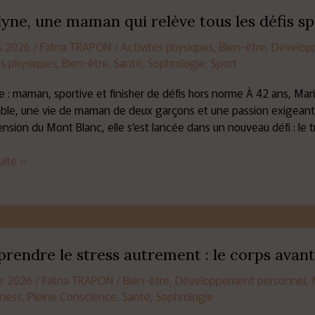
e,
yne, une maman qui relève tous les défis sp
s 2026
/
Fatna TRAPON
/
Activités physiques
,
Bien-être
,
Dévelop
és physiques
,
Bien-être
,
Santé
,
Sophrologie
,
Sport
e : maman, sportive et finisher de défis hors norme À 42 ans, Mar
le, une vie de maman de deux garçons et une passion exigeante 
cension du Mont Blanc, elle s’est lancée dans un nouveau défi : le 
suite »
ndre
rendre le stress autrement : le corps avant
er 2026
/
Fatna TRAPON
/
Bien-être
,
Développement personnel
,
ent
lness
,
Pleine Conscience
,
Santé
,
Sophrologie