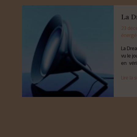
La
Dream
La D
Machin
23 déc
d’hier
énergé
et
d’aujour
La Drea
vu le j
en véri
Lire la 