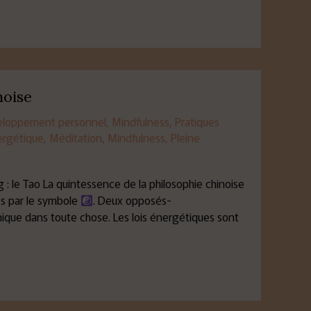
noise
loppement personnel
,
Mindfulness
,
Pratiques
ergétique
,
Méditation
,
Mindfulness
,
Pleine
: le Tao La quintessence de la philosophie chinoise
és par le symbole
. Deux opposés-
ique dans toute chose. Les lois énergétiques sont