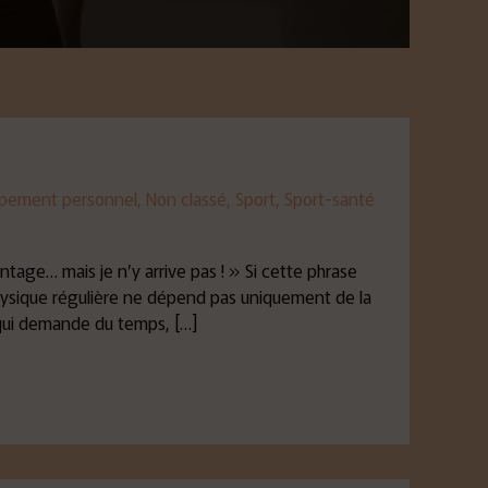
pement personnel
,
Non classé
,
Sport
,
Sport-santé
tage… mais je n’y arrive pas ! » Si cette phrase
 physique régulière ne dépend pas uniquement de la
 qui demande du temps, […]