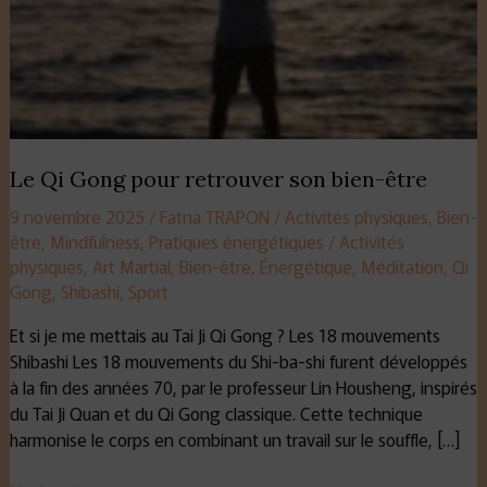
Le Qi Gong pour retrouver son bien-être
9 novembre 2025
/
Fatna TRAPON
/
Activités physiques
,
Bien-
être
,
Mindfulness
,
Pratiques énergétiques
/
Activités
physiques
,
Art Martial
,
Bien-être
,
Énergétique
,
Méditation
,
Qi
Gong
,
Shibashi
,
Sport
Et si je me mettais au Tai Ji Qi Gong ? Les 18 mouvements
Shibashi Les 18 mouvements du Shi-ba-shi furent développés
à la fin des années 70, par le professeur Lin Housheng, inspirés
du Tai Ji Quan et du Qi Gong classique. Cette technique
harmonise le corps en combinant un travail sur le souffle, […]